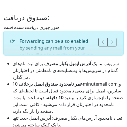
صندوق دریافت:
هنوز چیزی دریافت نشده است
Forwarding can be also enabled
by sending any mail from your
real mailbox to
new@dropmail.me
or
at any other our domain.
new@
سرویس ما یک
آدرس ایمیل یکبار مصرف
برای ثبت نام‌های
گمنام در سرویس‌ها یا وب‌سایت‌های نامطمئن در اختیارتان
می‌گذارد.
عمر نامحدود صندوق ایمیل
برخلاف 10minutemail com و
سایرین، ایمیل برای مدتی نامحدود فعال است تا لحظه‌ای که
صفحه را تازه‌سازی کنید یا ببندید.
10 دقیقه
، دو ساعت یا مدت
نامحدود در اختیارتان قرار داده می‌شود - کافی است این
صفحه را باز نگه دارید.
تعداد نامحدود آدرس‌های یکبار مصرف: آدرس ایمیل جدید تنها
با یک کلیک ساخته می‌شود.