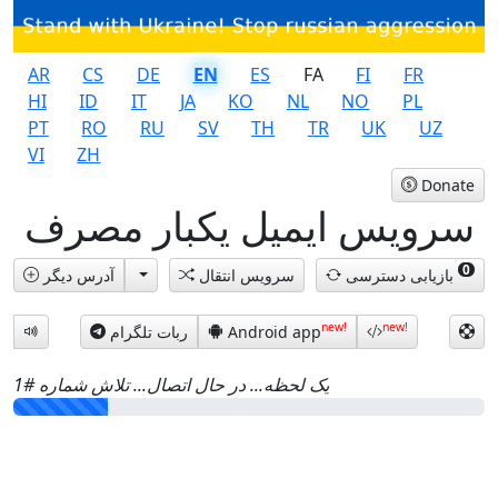
AR
CS
DE
EN
ES
FA
FI
FR
HI
ID
IT
JA
KO
NL
NO
PL
PT
RO
RU
SV
TH
TR
UK
UZ
VI
ZH
Donate
سرویس ایمیل یکبار مصرف
0
بازیابی دسترسی
سرویس انتقال
آدرس دیگر
new!
new!
Android app
ربات تلگرام
یک لحظه... در حال اتصال... تلاش شماره #
1