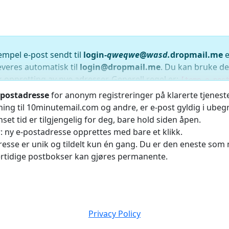
empel e-post sendt til
login
-qweqwe
@
wasd.
dropmail.me
e
leveres automatisk til
login@dropmail.me
. Du kan bruke d
k oppretting av nye adresser. Generell regel er:
[temp e-pos
.
]@[bokstav].[temp e-post tekst etter(at) sign]
-postadresse
for anonym registreringer på klarerte tjenester
login@gphx.dropmail.me
,
login+q2m@dropmail.me
.
tning til 10minutemail.com og andre, er e-post gyldig i ube
amtidig med hovedadressen. Utvidede adresser fungerer ogs
nset tid er tilgjengelig for deg, bare hold siden åpen.
: ny e-postadresse opprettes med bare et klikk.
dresse er unik og tildelt kun én gang. Du er den eneste som
ertidige postbokser kan gjøres permanente.
Privacy Policy