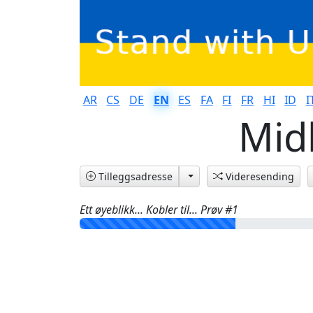
AR
CS
DE
EN
ES
FA
FI
FR
HI
ID
I
Midl
Tilleggsadresse
Videresending
Ett øyeblikk... Kobler til... Prøv #
1