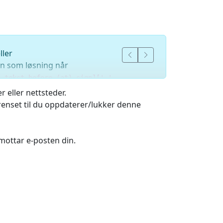
ller
en som løsning når
t tekst before (at) sign]['-'
 eller nettsteder.
grenset til du oppdaterer/lukker denne
å med videresending.
 mottar e-posten din.