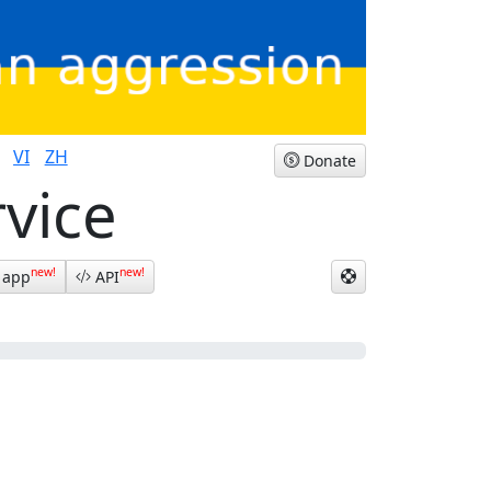
VI
ZH
Donate
rvice
new!
new!
 app
API