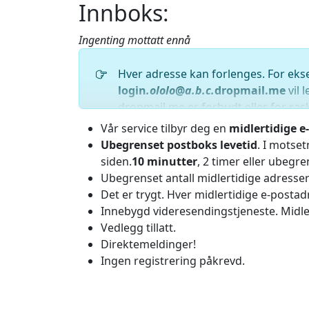
Innboks:
Ingenting mottatt ennå
Hver adresse kan forlenges. For eks
login
.ololo
@
a.b.c.
dropmail.me
vil 
dropmail.me er forbudt eller for ras
eller '.' eller'+' symbol][bokstav
Vår service tilbyr deg en
midlertidige e
f.eks.
login-p94t@as.dropmail.me
,
Ubegrenset postboks levetid
. I motse
Utvidede adresser vil bli slettet s
siden.
10 minutter
, 2 timer eller ubegre
Ubegrenset antall midlertidige adresser
Det er trygt. Hver midlertidige e-posta
Innebygd videresendingstjeneste. Midl
Vedlegg tillatt.
Direktemeldinger!
Ingen registrering påkrevd.