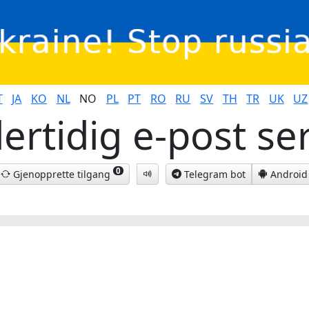
T
JA
KO
NL
NO
PL
PT
RO
RU
SV
TH
TR
UK
UZ
ertidig e-post se
0
Gjenopprette tilgang
Telegram bot
Android